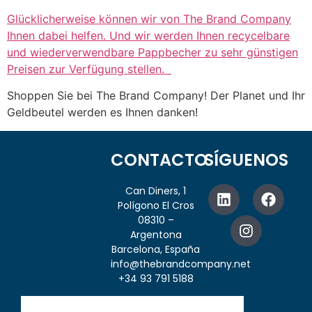
Glücklicherweise können wir von The Brand Company
Ihnen dabei helfen. Und wir werden Ihnen recycelbare
und wiederverwendbare Pappbecher zu sehr günstigen
Preisen zur Verfügung stellen.
Shoppen Sie bei The Brand Company! Der Planet und Ihr
Geldbeutel werden es Ihnen danken!
CONTACTO
SÍGUENOS
Can Diners, 1
Polígono El Cros
08310 –
Argentona
Barcelona, España
info@thebrandcompany.net
+34 93 791 5188