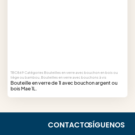
TBC869
Catégories
Bouteilles en verre avec bouchon en bois ou
liège ou bambou
,
Bouteilles en verre avec bouchons à vis
Bouteille en verre de 1l avec bouchon argent ou
bois Mae 1L.
CONTACTO
SÍGUENOS