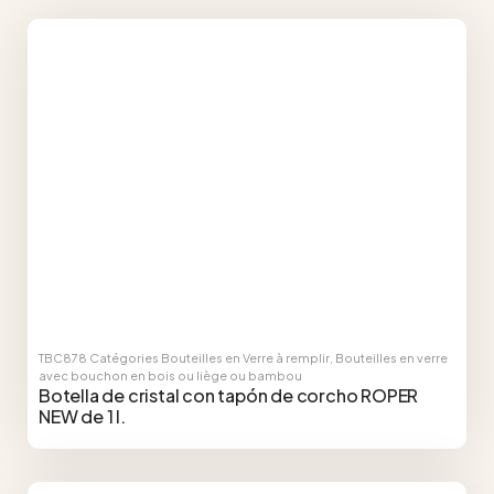
TBC878
Catégories
Bouteilles en Verre à remplir
,
Bouteilles en verre
avec bouchon en bois ou liège ou bambou
Botella de cristal con tapón de corcho ROPER
NEW de 1 l.