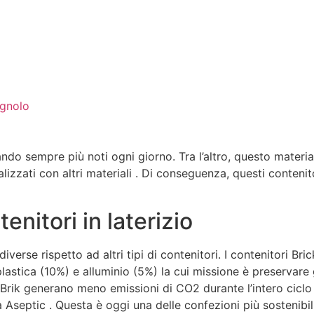
ando sempre più noti ogni giorno. Tra l’altro, questo mater
realizzati con altri materiali . Di conseguenza, questi conteni
enitori in laterizio
 diverse rispetto ad altri tipi di contenitori. I contenitori B
plastica (10%) e alluminio (5%) la cui missione è preservare 
rik generano meno emissioni di CO2 durante l’intero ciclo d
Aseptic . Questa è oggi una delle confezioni più sostenibil