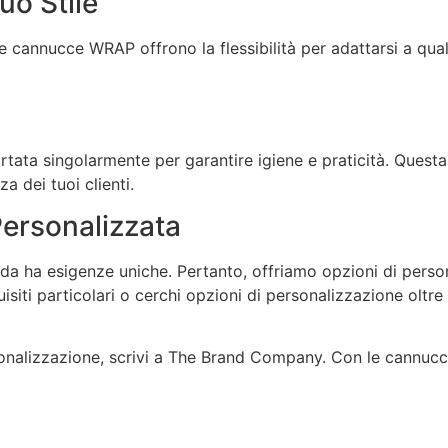
uo Stile
 le cannucce WRAP offrono la flessibilità per adattarsi a qu
rtata singolarmente per garantire igiene e praticità. Ques
a dei tuoi clienti.
Personalizzata
a esigenze uniche. Pertanto, offriamo opzioni di personal
isiti particolari o cerchi opzioni di personalizzazione oltre
onalizzazione, scrivi a The Brand Company. Con le cannucce 