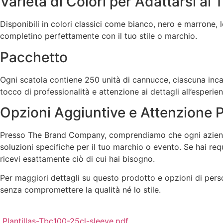
Varietà di Colori per Adattarsi al T
Disponibili in colori classici come bianco, nero e marrone,
completino perfettamente con il tuo stile o marchio.
Pacchetto
Ogni scatola contiene 250 unità di cannucce, ciascuna inca
tocco di professionalità e attenzione ai dettagli all’esperienz
Opzioni Aggiuntive e Attenzione 
Presso The Brand Company, comprendiamo che ogni azienda h
soluzioni specifiche per il tuo marchio o evento. Se hai requ
ricevi esattamente ciò di cui hai bisogno.
Per maggiori dettagli su questo prodotto e opzioni di pers
senza compromettere la qualità né lo stile.
Plantillas-Tbc100-25cl-sleeve.pdf