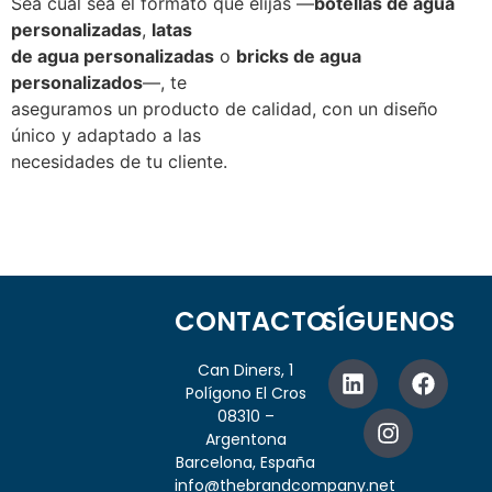
Sea cual sea el formato que elijas —
botellas de agua
personalizadas
,
latas
de agua personalizadas
o
bricks de agua
personalizados
—, te
aseguramos un producto de calidad, con un diseño
único y adaptado a las
necesidades de tu cliente.
CONTACTO
SÍGUENOS
Can Diners, 1
Polígono El Cros
08310 –
Argentona
Barcelona, España
info@thebrandcompany.net