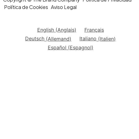
Política de Cookies Aviso Legal
English
(
Anglais
)
Français
Deutsch
(
Allemand
)
Italiano
(
Italien
)
Español
(
Espagnol
)