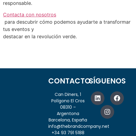
responsable.
Contacta con nosotros
para descubrir cómo podemos ayudarte a transformar
tus eventos y
destacar en la revolución verde.
CONTACTO
SÍGUENOS
Can Diners, 1
Polígono El Cros
08310 –
Argentona
Barcelona, España
info@thebrandcompany.net
+34 93 791 5188